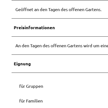
Barrie
durch
Tagesf
Urlaub
Wester
Webc
Geöffnet an den Tagen des offenen Gartens.
die Re
Weste
Wester
Neuig
Häppc
Campi
Preisinformationen
Kinder
Barrie
Wohmob
ng
Ammer
Vermi
An den Tagen des offenen Gartens wird um einen
ahrt
Ostfri
Eignung
ahrt
Stadtf
Mutter
Stadtf
für Gruppen
Sitzen
Sonnen
für Familien
sführu