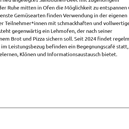
nenspaß
lose
dendro
er Ruhe mitten in Ofen die Möglichkeit zu entspannen
e rund
land
ote
Hobbie
denste Gemüsearten finden Verwendung in der eigenen
htt
ad
spielplätze
hemen
gplatz
rer Teilnehmer*innen mit schmackhaften und vollwertig
r
länder
&
steht gegenwärtig ein Lehmofen, der nach seiner
en &
 in
O
zeugmuseum
n
den
altungen
nem Brot und Pizza sichern soll. Seit 2024 findet regel
stede
de
h im Leistungsbezug befinden ein Begegnungscafé statt,
rstedeR
undgang
rblick
ernen, Klönen und Informationsaustausch bietet.
k
äti
stede
staltungskalender
e
ti
staltung
a
n
kunft
ke
n
line
echpartner
ngen &
gstipps
st
enreisen
laub in
ektbestellung
rblick
rstede
führerInnen
en
ührung
ung