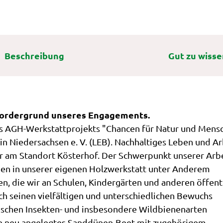
hemen
cht
rtouren
npunkt
k &
rtouren
m
itäten
inenspaß
rblick
Beschreibung
Gut zu wisse
r:
land
rik im
tterweg
n
landr
 &
ick
rgplatz
ken
dendronpark
ngen
: 6 x
onomie
e
nsweger
Region
nen
Vordergrund unseres Engagements.
eg
länder
ick
dendron-
r:
es AGH-Werkstattprojekts "Chancen für Natur und Mensc
m die
litäten
tätinnen
stede
n Niedersachsen e. V. (LEB). Nachhaltiges Leben und A
gstipps
r
ker
mzu
 am Standort Kösterhof. Der Schwerpunkt unserer Arb
smittelmärkte
rblick
rmühle
verkauf
r:
tehen in unserer eigenen Holzwerkstatt unter Anderem
rvergnügen
ltiges Angebot
nschwim
tionen
oute
n, die wir an Schulen, Kindergärten und anderen öffent
en Blick
nmärkte
g der
rch seinen vielfältigen und unterschiedlichen Bewuchs
te
lebnis
en & regionale
ladenlo
schen Insekten- und insbesondere Wildbienenarten
dtoure
n
te
rstedes
Ein neu angelegtes Sanddünen-Beet mit zugehörigem
ic