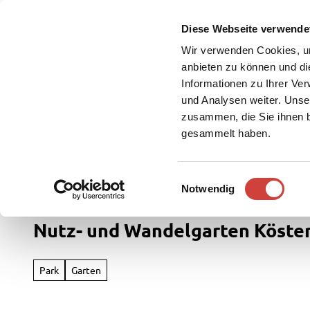
Z
u
Diese Webseite verwende
DE
Menü
Buchen
m
Webcam
Suche
Wir verwenden Cookies, um
I
anbieten zu können und di
n
Informationen zu Ihrer Ve
und Analysen weiter. Unse
h
zusammen, die Sie ihnen b
a
gesammelt haben.
l
t
Westerstede Touristik
Freizeit & Entdecken
E
Notwendig
Rad
i
&
n
Nutz- und Wandelgarten Köste
Aktiv
w
i
Übersi
l
Park
Garten
Parks
l
Radfah
&
i
Gärten
Weste