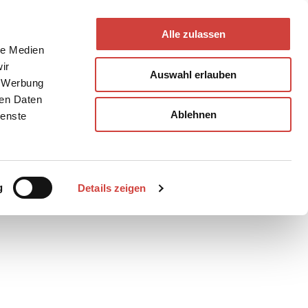
Alle zulassen
le Medien
ir
Auswahl erlauben
, Werbung
ren Daten
Ablehnen
ienste
Teilen
PDF
g
Details zeigen