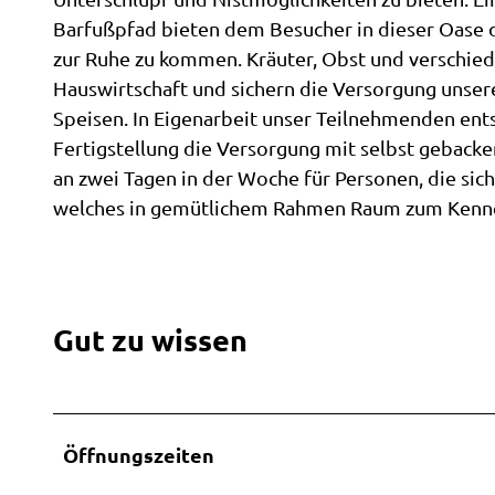
n
Draisi
Töpfer
kosten
Rhodo
Barfußpfad bieten dem Besucher in dieser Oase d
k
Servic
Ammer
garten
Angeb
npark 
zur Ruhe zu kommen. Kräuter, Obst und verschie
Freilic
um's R
Kinder
Ingrid
Alle T
Campin
Hauswirtschaft und sichern die Versorgung unse
heater
Schäfe
Ammer
Sagen 
Speisen. In Eigenarbeit unser Teilnehmenden ent
Führung
Kirchen
RHOD
Spiel
Küche
Legen
Veranst
Fertigstellung die Versorgung mit selbst gebacke
Wester
Rhodo
garten
an zwei Tagen in der Woche für Personen, die sic
Weste
Stadtr
ndron-
Im Übe
beim
welches in gemütlichem Rahmen Raum zum Kennel
ückblic
durch
Service
Majest
Jasper
Wester
Veran
nnen
Auf
shof
Galeri
Hörsta
Buchen
einen
Veran
Belind
onen
Blick
melde
Gut zu wissen
Unter
Berger
Entdec
buche
Wunder
Anspr
rpfad
Führu
Ausflu
Wester
Grupp
Ihr Ur
Prosp
in der
ede
Im Übe
Weste
Öffnungszeiten
Gäste
weiter
Stadtf
Shop
Umgeb