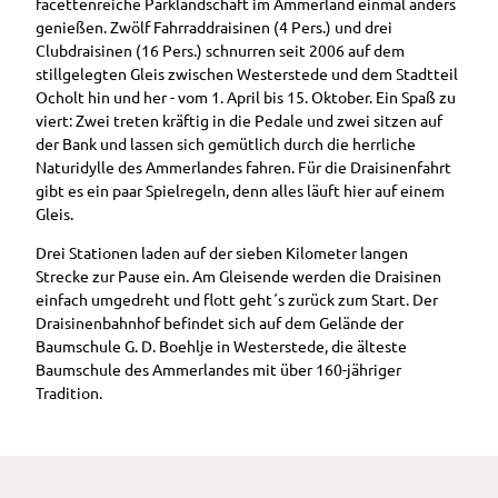
facettenreiche Parklandschaft im Ammerland einmal anders
Sagen &
Ingrid
Kirchen in
GästeführerInnen
er
Stadtführung
Spielzeugmuseu
Shop
genießen. Zwölf Fahrraddraisinen (4 Pers.) und drei
Legenden
Schäfe
Westerstede
RHOD
Barrierefreier
durch
m
Tagesfahrten in
Clubdraisinen (16 Pers.) schnurren seit 2006 auf dem
r
WesterstedeR
Stadtrundgan
O
Urlaub in
Westerstede
Webcams
die Region
stillgelegten Gleis zwischen Westerstede und dem Stadtteil
ückblick
Küche
g durch
Westerstede
Rhodo
Westerstede
Ocholt hin und her - vom 1. April bis 15. Oktober. Ein Spaß zu
ngarte
Westerstede
Neuigkeiten
dendro
Häppchenweise
viert: Zwei treten kräftig in die Pedale und zwei sitzen auf
n beim
Camping- und
Galerie
n-
Kinderstadtführ
der Bank und lassen sich gemütlich durch die herrliche
Jasper
Barrierefreiheit
Wohmobilstellplatz
Belinda
Majest
ung
Naturidylle des Ammerlandes fahren. Für die Draisinenfahrt
shof
Berger
ätinne
Ammerlandrund
gibt es ein paar Spielregeln, denn alles läuft hier auf einem
Vermieterbereich
n
Wunderline
fahrt
Gleis.
Hörstat
Ausflugstipps
Ostfrieslandrun
ionen
in der
Drei Stationen laden auf der sieben Kilometer langen
dfahrt
weiteren
Strecke zur Pause ein. Am Gleisende werden die Draisinen
Entdec
Stadtführung
Umgebung
einfach umgedreht und flott geht´s zurück zum Start. Der
kerpfad
mit Mutter
Draisinenbahnhof befindet sich auf dem Gelände der
Wester
Gerken
Baumschule G. D. Boehlje in Westerstede, die älteste
stede
Stadtführung im
Baumschule des Ammerlandes mit über 160-jähriger
Sitzen
Tradition.
Sonnenunterga
ngsführung am
Stadtstrand