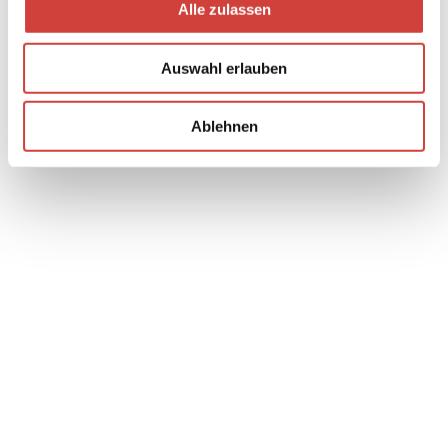
Alle zulassen
s
w
Auswahl erlauben
a
h
l
Ablehnen