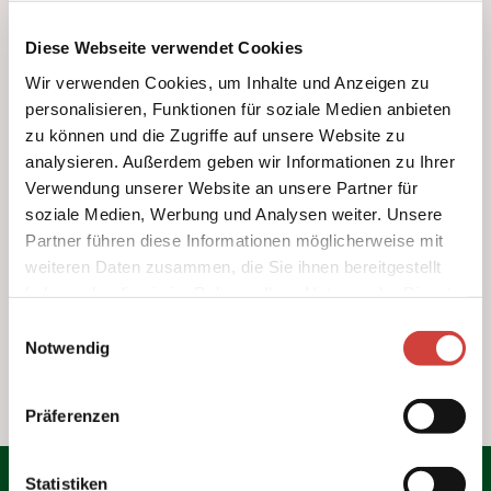
Führungen &
Gruppenreisen
Ihr Urlaub in
Prospektbestellung
Schon gewusst?
Diese Webseite verwendet Cookies
Im Überblick
Westerstede
GästeführerInnen
Stadtführung
Shop
Wir verwenden Cookies, um Inhalte und Anzeigen zu
Barrierefreier
durch
13
Tagesfahrten in
personalisieren, Funktionen für soziale Medien anbieten
Urlaub in
Westerstede
Webcams
die Region
zu können und die Zugriffe auf unsere Website zu
Westerstede
Westerstede
Sommertheater
analysieren. Außerdem geben wir Informationen zu Ihrer
Neuigkeiten
Häppchenweise
Camping- und
> 100
Verwendung unserer Website an unsere Partner für
Kinderstadtführ
Barrierefreiheit
Wohmobilstellplatz
soziale Medien, Werbung und Analysen weiter. Unsere
ung
Darsteller
Partner führen diese Informationen möglicherweise mit
Ammerlandrund
Vermieterbereich
weiteren Daten zusammen, die Sie ihnen bereitgestellt
fahrt
15
Ostfrieslandrun
haben oder die sie im Rahmen Ihrer Nutzung der Dienste
Wintermärchen
dfahrt
gesammelt haben.
E
Stadtführung
Notwendig
i
970
mit Mutter
n
Gerken
Stunden Aufführungen
w
Stadtführung im
Präferenzen
i
Sitzen
l
Sonnenunterga
l
Statistiken
ngsführung am