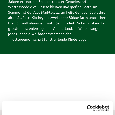
n
Jahren erfreut die Freilichttheater-Gemeinschaft
Ausflugstipps
Westerstede e.V*. unsere kleinen und großen Gäste. Im
Hörstat
in der
Sommer ist der Alte Marktplatz, am Fuße der über 850 Jahre
ionen
weiteren
alten St. Petri-Kirche, alle zwei Jahre Bühne facettenreicher
Entdec
Umgebung
Freilichtaufführungen - mit über hundert Protagonisten die
kerpfad
größten Inszenierungen im Ammerland. Im Winter sorgen
Wester
jedes Jahr die Weihnachtsmärchen der
stede
Theatergemeinschaft für strahlende Kinderaugen.
Westerstedes
kostenlose
Angebote
Alle Themen
Sagen &
Führungen &
Legenden
Veranstaltungen
WesterstedeR
Im Überblick
ückblick
Service
Veranstaltungskalender
Auf
Buchen
einen
Veranstaltung
Blick
melden
Unterkunft
buchen
Ansprechpartner