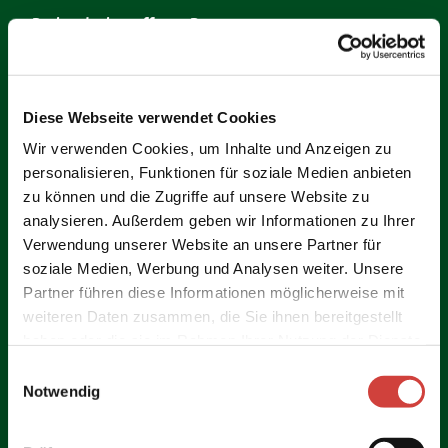
Rechte der betroffenen Person
(1) Widerruf der Einwilligung
Sofern die Verarbeitung der personenbezogenen Daten auf
einer erteilten Einwilligung beruht, haben Sie jederzeit das
Diese Webseite verwendet Cookies
Recht, die Einwilligung zu widerrufen. Durch den Widerruf
der Einwilligung wird die Rechtmäßigkeit der aufgrund der
Wir verwenden Cookies, um Inhalte und Anzeigen zu
Einwilligung bis zum Widerruf erfolgten Verarbeitung nicht
personalisieren, Funktionen für soziale Medien anbieten
berührt.
zu können und die Zugriffe auf unsere Website zu
analysieren. Außerdem geben wir Informationen zu Ihrer
Für die Ausübung des Widerrufsrechts können Sie sich
Verwendung unserer Website an unsere Partner für
jederzeit an uns wenden.
soziale Medien, Werbung und Analysen weiter. Unsere
Partner führen diese Informationen möglicherweise mit
(2) Recht auf Bestätigung
Sie haben das Recht, von dem Verantwortlichen eine
weiteren Daten zusammen, die Sie ihnen bereitgestellt
Bestätigung darüber zu verlangen, ob wir sie betreffende
haben oder die sie im Rahmen Ihrer Nutzung der Dienste
personenbezogene Daten verarbeiten. Die Bestätigung
gesammelt haben.
E
können Sie jederzeit unter den oben genannten
Notwendig
i
Kontaktdaten verlangen.
n
(3) Auskunftsrecht
w