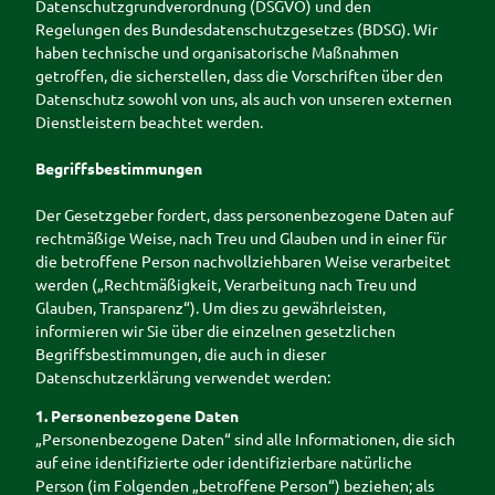
Buchen
Datenschutzgrundverordnung (DSGVO) und den
Hörstat
Ausflugstipps
Ostfrieslandrun
Regelungen des Bundesdatenschutzgesetzes (BDSG). Wir
Unterkunft
ionen
in der
dfahrt
haben technische und organisatorische Maßnahmen
buchen
weiteren
Entdec
Stadtführung
getroffen, die sicherstellen, dass die Vorschriften über den
Umgebung
kerpfad
mit Mutter
Ihr Urlaub in
Datenschutz sowohl von uns, als auch von unseren externen
Wester
Gerken
Westerstede
Dienstleistern beachtet werden.
stede
Stadtführung im
Barrierefreier
Sitzen
Begriffsbestimmungen
Urlaub in
Sonnenunterga
Westerstede
Der Gesetzgeber fordert, dass personenbezogene Daten auf
ngsführung am
rechtmäßige Weise, nach Treu und Glauben und in einer für
Stadtstrand
Camping- und
die betroffene Person nachvollziehbaren Weise verarbeitet
Wohmobilstellplatz
werden („Rechtmäßigkeit, Verarbeitung nach Treu und
Glauben, Transparenz“). Um dies zu gewährleisten,
Vermieterbereich
informieren wir Sie über die einzelnen gesetzlichen
Begriffsbestimmungen, die auch in dieser
Datenschutzerklärung verwendet werden:
1. Personenbezogene Daten
„Personenbezogene Daten“ sind alle Informationen, die sich
auf eine identifizierte oder identifizierbare natürliche
Person (im Folgenden „betroffene Person“) beziehen; als