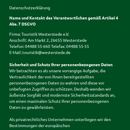
Der Linsweger
in die Region
Gastronomie
Führungen &
Überblick
Eschweg
Grüne
Datenschutzerklärung
Auf einen
Radtour:
Rhododendron-
Veranstaltungen
Oase
Rund um die
Ammerländer
Blick
Westerstede
Majestätinnen
Ausflugstipps
Name und Kontakt des Verantwortlichen gemäß Artikel 4
Ohlige
Howieker
Im Überblick
Spezialitäten
rundumzu
Cafés
Im Überblick
Abs. 7 DSGVO
r
Wassermühle
Service
Privatverkauf
Kindervergnügen
Radtour:
Hössenschwi
Veranstaltungskalender
Lebensmittelmärkte
Mehrw
Hörstationen
Auf einen Blick
Firma: Touristik Westerstede e.V.
Moorroute
mmbad
Auf
Vielfältiges Angebot
eg-
entlang der
Tipps
Anschrift: Am Markt 2, 26655 Westerstede
LandErlebnis
Geführte
Veranstaltung
Schokoladenl
einen
Wochenmärkte
Garten
Touren
Im
Telefon: 04488 55-660 Telefax: 04488 55-55
Janßen
Fahrradtoure
melden
ounge
Blick
Westerstedes
Linder
Hofläden & regionale
Überbli
E-Mail: touristik@westerstede.de
n
Draisinenspaß
Rhododendro
kostenlose
n
Produkte
ck
Führungen &
Ammerland
Ansprechpartner
Service rund
npark Hobbie
Angebote
Töpfer
Freilich
Sicherheit und Schutz Ihrer personenbezogenen Daten
Gruppenreisen
um's Rad
Kinderspielplätze
Alle Themen
Campingplatz
garten
ttheat
Wir betrachten es als unsere vorrangige Aufgabe, die
Im Überblick
Prospektbestellung
Ammerländer
Sagen &
Ingrid
Kirchen in
GästeführerInnen
er
Vertraulichkeit der von Ihnen bereitgestellten
Stadtführung
Spielzeugmuseu
Legenden
Schäfe
Westerstede
Shop
personenbezogenen Daten zu wahren und diese vor
RHOD
durch
m
Tagesfahrten in
r
WesterstedeR
Stadtrundgan
unbefugten Zugriffen zu schützen. Deshalb wenden wir
O
Westerstede
die Region
Webcams
ückblick
Küche
g durch
äußerste Sorgfalt und modernste Sicherheitsstandards an,
Rhodo
Westerstede
ngarte
Westerstede
um einen maximalen Schutz Ihrer personenbezogenen
dendro
Häppchenweise
Neuigkeiten
n beim
Daten zu gewährleisten.
Galerie
n-
Kinderstadtführ
Jasper
Belinda
Majest
Barrierefreiheit
ung
shof
Als privatrechtliches Unternehmen unterliegen wir den
Berger
ätinne
Ammerlandrund
Bestimmungen der europäischen
n
Wunderline
fahrt