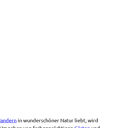
andern
in wunderschöner Natur liebt, wird
 Umgeben von farbenprächtigen
Gärten
und