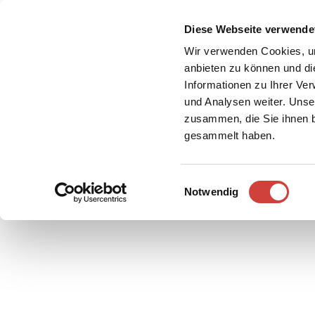
Z
u
Diese Webseite verwende
DE
Menü
Buchen
m
Webcam
Suche
Wir verwenden Cookies, um
I
anbieten zu können und di
n
Informationen zu Ihrer Ve
und Analysen weiter. Unse
h
zusammen, die Sie ihnen b
a
gesammelt haben.
l
t
E
Notwendig
Rad
i
&
n
Aktiv
w
i
Übersi
l
Parks
l
Radfah
&
i
Gärten
Weste