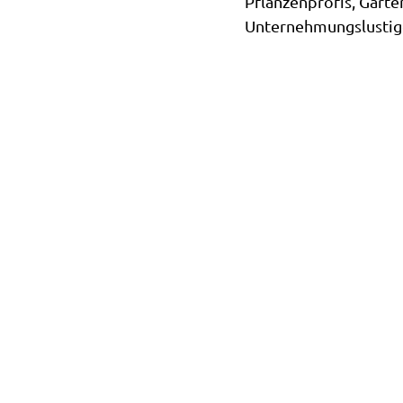
Pflanzenprofis, Garte
 Gerken
Unternehmungslustig
ührung im
untergang
ng am
trand