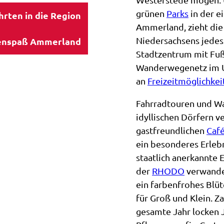
nenspaß
lose
n
dendro
echpartner
ngen &
grünen
Parks
in der e
rten in die Region
land
e rund
ote
Hobbie
htt
enreisen
Ammerland, zieht die
laub in
ad
spielplätze
hemen
ektbestellung
gplatz
rblick
Niedersachsens jedes 
nenspaß Ammerland
rstede
länder
&
r
führerInnen
 in
O
Stadtzentrum mit Fuß
ührung
zeugmuseum
den
stede
n
refreier
Wanderwegenetz im U
de
ahrten in
rstedeR
undgang
 in
an
Freizeitmöglichkei
stede
ams
gion
k
rstede
äti
stede
Fahrradtouren und W
stede
keiten
henweise
idyllischen Dörfern v
ng- und
e
ti
stadtführu
gastfreundlichen
Caf
refreiheit
ilstellplatz
a
ein besonderes Erlebn
ke
landrundf
eterbereich
staatlich anerkannte
line
der
RHODO
verwandel
gstipps
st
eslandrundf
ein farbenfrohes Blüt
für Groß und Klein. Z
en
gesamte Jahr locken 
ührung mit
ung