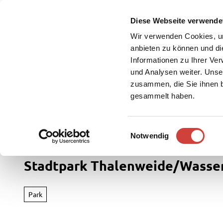
Z
u
Diese Webseite verwende
DE
Menü
Buchen
m
Webcam
Suche
Wir verwenden Cookies, um
I
anbieten zu können und di
n
Informationen zu Ihrer Ve
und Analysen weiter. Unse
h
zusammen, die Sie ihnen b
a
gesammelt haben.
l
t
Westerstede Touristik
Freizeit & Entdecken
E
Notwendig
Rad
i
&
n
Stadtpark Thalenweide/Wasse
Aktiv
w
i
Übersi
l
Park
Parks
l
Radfah
&
i
Gärten
Weste