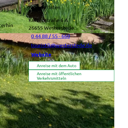
Kontaktdaten
1913
Kuhlenstraße 6 A
terhin
26655
Westerstede
0 44 88 / 55 - 660
achdem
touristik@westerstede.de
etrieb
Website
ark
Anreise mit dem Auto
Anreise mit öffentlichen
Verkehrsmitteln