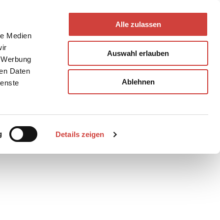
Alle zulassen
le Medien
ir
Auswahl erlauben
, Werbung
ren Daten
Ablehnen
ienste
Teilen
PDF
g
Details zeigen