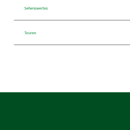
Stadts
.
Sehenswertes
j
p
g
Touren