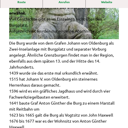
Der Linsweger
Der Wittenheimer Burgplatz liegt in Westerstede -
Im
in die Region
Route
Anrufen
Website
Gastronomie
Eschweg
Grüne
Burgforde und wurde 1439 das erste mal namentlich
Überblick
Auf einen
Radtour:
Rhododendron-
Oase
erwähnt.
Rund um die
Ammerländer
Blick
Westerstede
Majestätinnen
Ohlige
Ausflugstipps
Viel Geschichte gibt es im Einzelnen nicht über den
Howieker
Spezialitäten
rundumzu
Cafés
r
Im Überblick
Burgplatz.
Wassermühle
Privatverkauf
Radtour:
Kindervergnügen
Lebensmittelmärkte
Aufgezeichnet wurden nur einzelne Abschnitte.
Mehrw
Hössenschwi
Hörstationen
Moorroute
Auf einen Blick
Vielfältiges Angebot
eg-
mmbad
entlang der
Tipps
Geführte
LandErlebnis
©
CC-BY-SA
Die Burg wurde von dem Grafen Johann von Oldenburg als
Wochenmärkte
Garten
Touren
Schokoladenl
Im
Fahrradtoure
Janßen
Zwei-Inselanlage mit Burgplatz und separater Vorburg
Linder
Hofläden & regionale
ounge
Westerstedes
Überbli
n
angelegt. Ähnliche Grenzburgen findet man in der Region,
Draisinenspaß
n
Produkte
Rhododendro
kostenlose
ck
Service rund
ebenfalls aus dem späten 13. und der Mitte des 14.
Ammerland
Töpfer
npark Hobbie
Angebote
Freilich
um's Rad
Jahrhunderts.
Kinderspielplätze
garten
Alle Themen
Campingplatz
ttheat
1439 wurde sie das erste mal urkundlich erwähnt.
Ingrid
Ammerländer
Sagen &
Kirchen in
er
Führungen &
1515 hat Johann V. von Oldenburg ein steinernes
Schäfe
Spielzeugmuseu
Legenden
Westerstede
Veranstaltungen
RHOD
Herrenhaus daraus gemacht.
r
m
WesterstedeR
Stadtrundgan
O
1596 wird es ein gräfliches Jagdhaus und wird durch vier
Im Überblick
Küche
ückblick
g durch
Rhodo
Fachwerkziegelbauten erweitert.
Service
ngarte
Westerstede
Veranstaltungskalender
dendro
1641 baute Graf Anton Günther die Burg zu einem Marstall
n beim
Auf
Galerie
n-
mit Reitbahn um
Jasper
Buchen
einen
Veranstaltung
Belinda
Majest
1623 bis 1665 galt die Burg als Vogtsitz von John Maxwell
shof
Blick
melden
Berger
Unterkunft
ätinne
1676 bis 1677 war es der Wohnsitz von Anton Günther
buchen
n
Wunderline
Maxwell