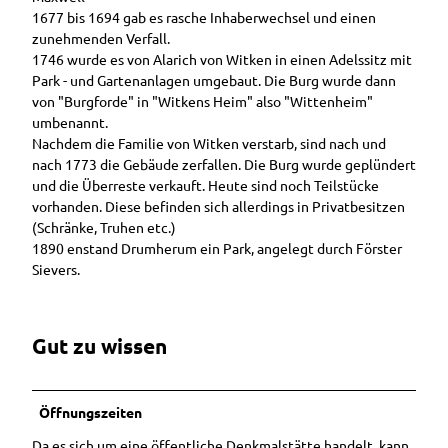
Ansprechpartner
Führungen &
1677 bis 1694 gab es rasche Inhaberwechsel und einen
Hörstat
Ausflugstipps
Gruppenreisen
Ihr Urlaub in
zunehmenden Verfall.
ionen
in der
Prospektbestellung
Im Überblick
Westerstede
1746 wurde es von Alarich von Witken in einen Adelssitz mit
weiteren
Entdec
GästeführerInnen
Stadtführung
Shop
Park - und Gartenanlagen umgebaut. Die Burg wurde dann
Umgebung
kerpfad
Barrierefreier
durch
von "Burgforde" in "Witkens Heim" also "Wittenheim"
Tagesfahrten in
Wester
Urlaub in
Westerstede
Webcams
umbenannt.
die Region
stede
Westerstede
Westerstede
Nachdem die Familie von Witken verstarb, sind nach und
Neuigkeiten
Häppchenweise
nach 1773 die Gebäude zerfallen. Die Burg wurde geplündert
Camping- und
Kinderstadtführ
und die Überreste verkauft. Heute sind noch Teilstücke
Barrierefreiheit
Wohmobilstellplatz
ung
vorhanden. Diese befinden sich allerdings in Privatbesitzen
Ammerlandrund
(Schränke, Truhen etc.)
Vermieterbereich
fahrt
1890 enstand Drumherum ein Park, angelegt durch Förster
Sievers.
Ostfrieslandrun
dfahrt
Stadtführung
mit Mutter
Gut zu wissen
Gerken
Stadtführung im
Sitzen
Öffnungszeiten
Sonnenunterga
Da es sich um eine öffentliche Denkmalstätte handelt, kann
ngsführung am