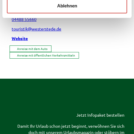
l
Wittenheimstr.
Ablehnen
26655
Westerstede
- Burgforde
04488 55660
touristik@westerstede.de
Website
Anreise mit dem Auto
Anreise mit öffentlichen Verkehrsmitteln
Jetzt Infopaket bestellen
Damit Ihr Urlaub schon jetzt beginnt, verwöhnen Sie sich
doch mit unserem Urlaubsmagazin oder stöbern im