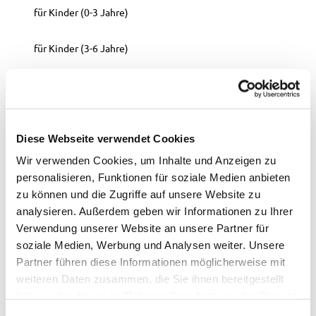
für Kinder (0-3 Jahre)
für Kinder (3-6 Jahre)
für Kinder (6-10 Jahre)
für Kinder (ab 10 Jahre)
Diese Webseite verwendet Cookies
Anreise & Parken
Wir verwenden Cookies, um Inhalte und Anzeigen zu
Von der A28 kommend, biegen sich rechts auf die
personalisieren, Funktionen für soziale Medien anbieten
Ammerlandallee ab. An der ersten Querstraße biegen Sie
zu können und die Zugriffe auf unsere Website zu
links auf die Langebrügger Str. ab und folgen dieser. Die
analysieren. Außerdem geben wir Informationen zu Ihrer
Langebrüggerstr. geht in die Burgstraße über. Ca. 750m
Verwendung unserer Website an unsere Partner für
weiter biegen Sie links auf die Wittenheimstr. ab. Nach
soziale Medien, Werbung und Analysen weiter. Unsere
einigen Metern befindet sich der Wittenheimer Burgplatz
Partner führen diese Informationen möglicherweise mit
auf der rechten Seite.
weiteren Daten zusammen, die Sie ihnen bereitgestellt
Weitere Infos
haben oder die sie im Rahmen Ihrer Nutzung der Dienste
gesammelt haben.