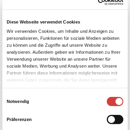
Familien/Kinder
Kinderspielplatz
Diese Webseite verwendet Cookies
Wir verwenden Cookies, um Inhalte und Anzeigen zu
Ansprechpartner:in
personalisieren, Funktionen für soziale Medien anbieten
Rolf Wilken
zu können und die Zugriffe auf unsere Website zu
analysieren. Außerdem geben wir Informationen zu Ihrer
Kontaktdaten
Verwendung unserer Website an unsere Partner für
Heidkamper Weg 52
soziale Medien, Werbung und Analysen weiter. Unsere
26180
Rastede
Partner führen diese Informationen möglicherweise mit
(0049) 4402 916840
weiteren Daten zusammen, die Sie ihnen bereitgestellt
haben oder die sie im Rahmen Ihrer Nutzung der Dienste
(0049) 172 4309762
gesammelt haben.
E
info@wilken-ferienwohnung.de
Notwendig
i
Anreise mit dem Auto
n
Anreise mit öffentlichen Verkehrsmitteln
w
Präferenzen
i