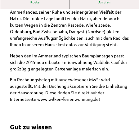
Der Linsweger
in die Region
Route
Anrufen
Gastronomie
e
Verwöhnen Sie Ihre Sinne durch die ländliche Idylle des
Führungen &
Überblick
Eschweg
Grüne
Auf einen
Radtour:
Rhododendron-
Veranstaltungen
n
Ammerlandes, seiner Ruhe und seiner grünen Vielfalt der
Oase
Rund um die
Ammerländer
Blick
Westerstede
Majestätinnen
Ausflugstipps
a
Natur. Die ruhige Lage inmitten der Natur, aber dennoch
Ohlige
Howieker
Im Überblick
Spezialitäten
rundumzu
Cafés
Im Überblick
n
kurzen Wegen in die Zentren Rastede, Wiefelstede,
r
Wassermühle
Service
Privatverkauf
Kindervergnügen
Radtour:
s
Oldenburg, Bad Zwischenahn, Dangast (Nordsee) bieten
Hössenschwi
Veranstaltungskalender
Lebensmittelmärkte
Mehrw
Hörstationen
Auf einen Blick
Moorroute
i
umfangreiche Ausflugsmöglichkeiten, auch mit dem Rad, das
mmbad
Auf
Vielfältiges Angebot
eg-
entlang der
Tipps
LandErlebnis
Geführte
c
Veranstaltung
Ihnen in unserem Hause kostenlos zur Verfügung steht.
Schokoladenl
einen
Wochenmärkte
Garten
Touren
Im
Janßen
Fahrradtoure
h
melden
ounge
Blick
Westerstedes
Linder
Hofläden & regionale
Überbli
Neben den im Ammerland typischen Baumplantagen passt
n
t
Draisinenspaß
Rhododendro
kostenlose
n
Produkte
ck
sich die 2019 neu erbaute Ferienwohnung Waldblick auf der
Führungen &
Ammerland
Ansprechpartner
Service rund
npark Hobbie
Angebote
Töpfer
Freilich
großzügig angelegten Gartenanlage malerisch ein.
Gruppenreisen
um's Rad
Kinderspielplätze
Alle Themen
Campingplatz
garten
ttheat
Im Überblick
Prospektbestellung
Ammerländer
Ein Rechnungsbeleg mit ausgewiesener MwSt wird
Sagen &
Ingrid
Kirchen in
GästeführerInnen
er
Stadtführung
Spielzeugmuseu
ausgestellt. Mit der Buchung akzeptieren Sie die Einhaltung
Legenden
Schäfe
Westerstede
Shop
RHOD
durch
m
der Hausordnung. Diese finden Sie direkt auf der
Tagesfahrten in
r
WesterstedeR
Stadtrundgan
O
Westerstede
Internetseite www.wilken-ferienwohnung.de!
die Region
Webcams
ückblick
Küche
g durch
Rhodo
Westerstede
ngarte
Westerstede
dendro
Häppchenweise
Neuigkeiten
n beim
Galerie
n-
Kinderstadtführ
Jasper
Belinda
Majest
Barrierefreiheit
ung
Gut zu wissen
shof
Berger
ätinne
Ammerlandrund
n
Wunderline
fahrt