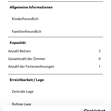
Buchen
Hörstat
Ausflugstipps
Ostfrieslandrun
Allgemeine Informationen
Unterkunft
ionen
in der
dfahrt
buchen
weiteren
Entdec
Stadtführung
Umgebung
Kinderfreundlich
kerpfad
mit Mutter
Ihr Urlaub in
Wester
Gerken
Westerstede
stede
Familienfreundlich
Stadtführung im
Barrierefreier
Sitzen
Urlaub in
Kapazität
Sonnenunterga
Westerstede
ngsführung am
Anzahl Betten
3
Stadtstrand
Camping- und
Gesamtzahl der Zimmer
0
Wohmobilstellplatz
Anzahl der Ferienwohnungen
1
Vermieterbereich
Erreichbarkeit / Lage
Zentrale Lage
Ruhige Lage