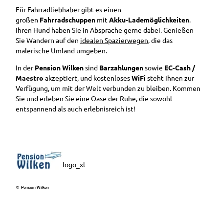
Buchen
Hörstat
Ausflugstipps
Für Fahrradliebhaber gibt es einen
Ostfrieslandrun
Unterkunft
ionen
in der
großen
Fahrradschuppen
mit
Akku-Lademöglichkeiten
.
dfahrt
buchen
weiteren
Entdec
Ihren Hund haben Sie in Absprache gerne dabei. Genießen
Stadtführung
Umgebung
kerpfad
Sie Wandern auf den
idealen Spazierwegen
, die das
mit Mutter
Ihr Urlaub in
Wester
malerische Umland umgeben.
Gerken
Westerstede
stede
Stadtführung im
In der
Pension Wilken
sind
Barzahlungen
sowie
EC-Cash /
Barrierefreier
Sitzen
Maestro
akzeptiert, und kostenloses
WiFi
steht Ihnen zur
Urlaub in
Sonnenunterga
Verfügung, um mit der Welt verbunden zu bleiben. Kommen
Westerstede
ngsführung am
Sie und erleben Sie eine Oase der Ruhe, die sowohl
Stadtstrand
entspannend als auch erlebnisreich ist!
Camping- und
Wohmobilstellplatz
Vermieterbereich
logo_xl
© Pension Wilken