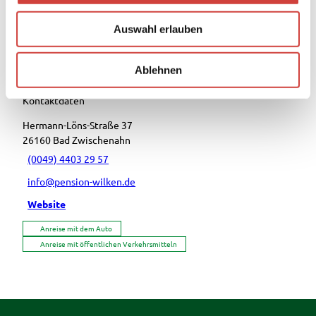
w
Auswahl erlauben
a
Touren
h
l
Ablehnen
Kontaktdaten
Hermann-Löns-Straße 37
26160
Bad Zwischenahn
(0049) 4403 29 57
info@pension-wilken.de
Website
Anreise mit dem Auto
Anreise mit öffentlichen Verkehrsmitteln