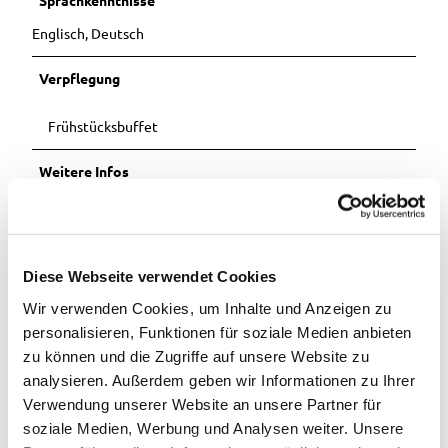
Sprachkenntnisse
Englisch, Deutsch
Verpflegung
Frühstücksbuffet
Weitere Infos
Unsere familiäre und gemütliche Unterkunft bietet sich für
Ihren Jahresurlaub an und Ihre Zufriedenheit ist unser Ziel.
Möglicherweise möchten Sie sich auch nur vom Stress des
Alltags erholen und neue Kräfte tanken? Auch dann sind Sie
Diese Webseite verwendet Cookies
bei uns genau richtig. Ihre Unterkunft ist 800m vom Bad
Wir verwenden Cookies, um Inhalte und Anzeigen zu
Zwischenahner Meer gelegen und Sie können sich zwischen
komfortabel eingerichteten Einzelzimmern oder unseren
personalisieren, Funktionen für soziale Medien anbieten
gemütlichen Doppelzimmern entscheiden. Für noch mehr
zu können und die Zugriffe auf unsere Website zu
Flexibilität sorgt unser geräumiges Appartement. Um Ihr
analysieren. Außerdem geben wir Informationen zu Ihrer
leibliches Wohl kümmern wir uns natürlich auch. So bieten
Verwendung unserer Website an unsere Partner für
wir Ihnen ein leckeres Frühstücksbuffet an und setzen dabei
soziale Medien, Werbung und Analysen weiter. Unsere
auf vielfältige Speisen aus der Region. Der Tag beginnt damit