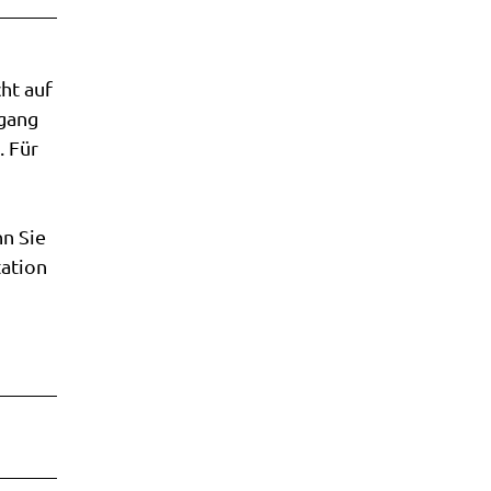
ht auf
ugang
. Für
n Sie
tation