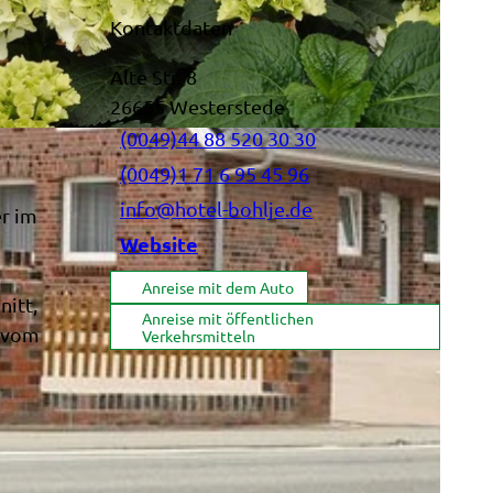
Kontaktdaten
Alte Str. 8
26655
Westerstede
(0049)44 88 520 30 30
(0049)1 71 6 95 45 96
info@hotel-bohlje.de
r im
Website
Anreise mit dem Auto
nitt,
Anreise mit öffentlichen
r vom
Verkehrsmitteln