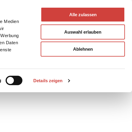
Alle zulassen
le Medien
ir
Auswahl erlauben
, Werbung
ren Daten
Ablehnen
ienste
Teilen
PDF
g
Details zeigen