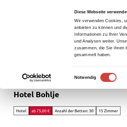
Z
u
Diese Webseite verwende
DE
Menü
Buchen
m
Webcam
Suche
Wir verwenden Cookies, um
I
anbieten zu können und di
n
Informationen zu Ihrer Ve
und Analysen weiter. Unse
h
zusammen, die Sie ihnen b
a
gesammelt haben.
l
t
Westerstede Touristik
Service
E
Notwendig
Rad
i
&
n
Hotel Bohlje
Aktiv
w
i
Übersi
l
Hotel
ab 75,00 €
Anzahl der Betten: 30
15 Zimmer
Parks
l
Radfah
&
i
Gärten
Weste