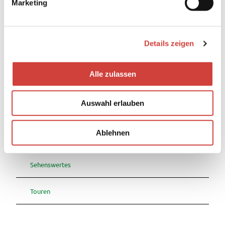
verlassen.
Marketing
u
n
Ansprechpartner:in
g
Hössensportzentrum
Details zeigen
s
a
u
Alle zulassen
s
w
In der Nähe
Auf der Karte anschauen
Auswahl erlauben
a
h
l
Ablehnen
Veranstaltung
Sehenswertes
Touren