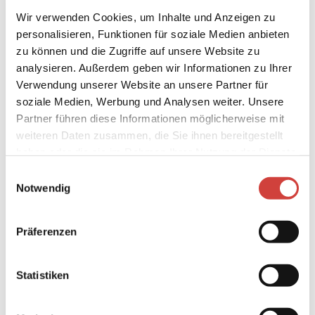
Wir verwenden Cookies, um Inhalte und Anzeigen zu
personalisieren, Funktionen für soziale Medien anbieten
zu können und die Zugriffe auf unsere Website zu
Dokumente
analysieren. Außerdem geben wir Informationen zu Ihrer
Verwendung unserer Website an unsere Partner für
Preisliste_Einleger_99x210
HZ_Hoessensportzentrum_Infoflyer_0423_(folgt)_druc
soziale Medien, Werbung und Analysen weiter. Unsere
2026_Hössen_AGB
Partner führen diese Informationen möglicherweise mit
06_2026_Allgemeine Hausordnung
weiteren Daten zusammen, die Sie ihnen bereitgestellt
haben oder die sie im Rahmen Ihrer Nutzung der Dienste
Weitere Infos
gesammelt haben.
E
Zahlung per Überweisung. Bar- und Kartenzahlung sind nicht
Notwendig
i
möglich. Eine Vorauszahlung ist nicht erforderlich.
n
w
Anreisen sind möglich von montags - freitags von 08:30 -
Präferenzen
i
17:00 Uhr sowie samstags und sonntags von 09:00 - 13:00
l
Uhr. Außerhalb der Öffnungszeiten ist eine Anreise mit
Schlüsselkasten möglich.
l
Statistiken
Die Zimmer sind am Anreisetag spätestens um 14:00 Uhr
i
verfügbar. Am Abreisetag sind die Zimmer bis 09:00 Uhr zu
g