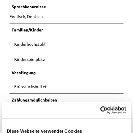
Sprachkenntnisse
Englisch, Deutsch
Familien/Kinder
Kinderhochstuhl
Kinderspielplatz
Verpflegung
Frühstücksbuffet
Zahlungsmöglichkeiten
Rechnung, Überweisung
Barrierefreiheit
Diese Webseite verwendet Cookies
Reisen für Alle