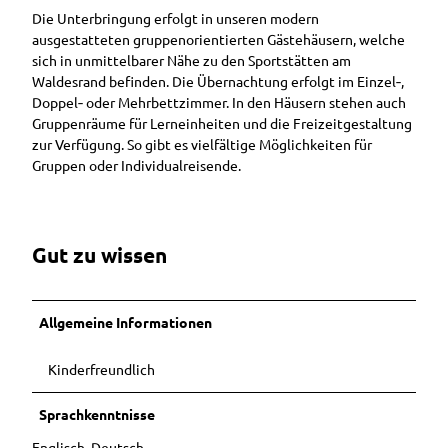
Buchen
Hörstat
Ausflugstipps
r
Die Unterbringung erfolgt in unseren modern
Ostfrieslandrun
Unterkunft
ionen
in der
u
ausgestatteten gruppenorientierten Gästehäusern, welche
dfahrt
buchen
weiteren
Entdec
m
sich in unmittelbarer Nähe zu den Sportstätten am
Stadtführung
Umgebung
kerpfad
A
Waldesrand befinden. Die Übernachtung erfolgt im Einzel‐,
mit Mutter
Ihr Urlaub in
Wester
u
Doppel‐ oder Mehrbettzimmer. In den Häusern stehen auch
Gerken
Westerstede
stede
ß
Gruppenräume für Lerneinheiten und die Freizeitgestaltung
Stadtführung im
e
zur Verfügung. So gibt es vielfältige Möglichkeiten für
Barrierefreier
Sitzen
n
Gruppen oder Individualreisende.
Urlaub in
Sonnenunterga
a
Westerstede
ngsführung am
n
Stadtstrand
s
Camping- und
i
Wohmobilstellplatz
Gut zu wissen
c
Vermieterbereich
h
t
Allgemeine Informationen
Kinderfreundlich
Sprachkenntnisse
Englisch, Deutsch