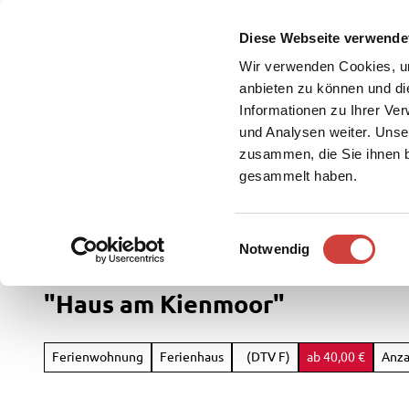
Z
u
Diese Webseite verwende
DE
Menü
Buchen
m
Webcam
Suche
Wir verwenden Cookies, um
I
anbieten zu können und di
n
Informationen zu Ihrer Ve
und Analysen weiter. Unse
h
zusammen, die Sie ihnen b
a
gesammelt haben.
l
t
Westerstede Touristik
Service
E
Notwendig
Rad
i
&
n
"Haus am Kienmoor"
Aktiv
w
i
Übersi
l
Ferienwohnung
Ferienhaus
(DTV F)
ab 40,00 €
Anza
Parks
l
Radfah
&
i
Gärten
Weste