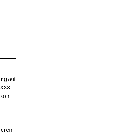
ung auf
2XXX
rson
ieren