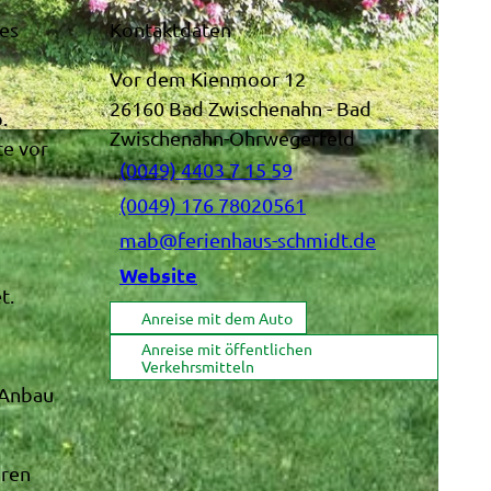
tes
Kontaktdaten
Vor dem Kienmoor 12
26160
Bad Zwischenahn
- Bad
.
Zwischenahn-Ohrwegerfeld
ce vor
(0049) 4403 7 15 59
(0049) 176 78020561
mab@ferienhaus-schmidt.de
Website
t.
Anreise mit dem Auto
Anreise mit öffentlichen
Verkehrsmitteln
 Anbau
üren