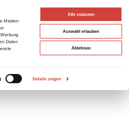
Alle zulassen
le Medien
ir
Auswahl erlauben
, Werbung
ren Daten
Ablehnen
ienste
Teilen
PDF
g
Details zeigen