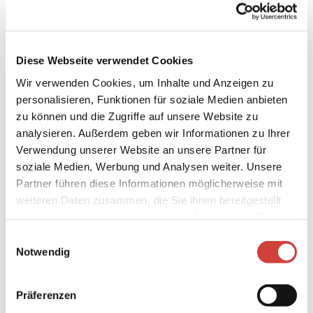
Kinderhochstuhl
Diese Webseite verwendet Cookies
Kinderspielzimmer
Wir verwenden Cookies, um Inhalte und Anzeigen zu
personalisieren, Funktionen für soziale Medien anbieten
Ausstattung Gesamtunterkunft
zu können und die Zugriffe auf unsere Website zu
analysieren. Außerdem geben wir Informationen zu Ihrer
Gästeküche
Verwendung unserer Website an unsere Partner für
soziale Medien, Werbung und Analysen weiter. Unsere
Verpflegung
Partner führen diese Informationen möglicherweise mit
Bar
weiteren Daten zusammen, die Sie ihnen bereitgestellt
haben oder die sie im Rahmen Ihrer Nutzung der Dienste
gesammelt haben.
Frühstücksbuffet
E
Notwendig
i
Zahlungsmöglichkeiten
n
w
Google Pay, Apple Pay
Präferenzen
i