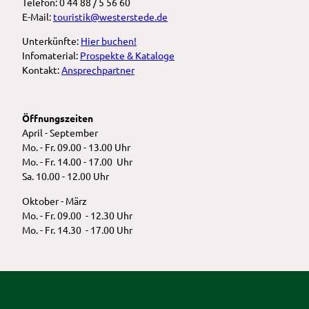
Telefon: 0 44 88 / 5 56 60
E-Mail:
touristik@westerstede.de
Unterkünfte:
Hier buchen!
Infomaterial:
Prospekte & Kataloge
Kontakt:
Ansprechpartner
Öffnungszeiten
April - September
Mo. - Fr. 09.00 - 13.00 Uhr
Mo. - Fr. 14.00 - 17.00 Uhr
Sa. 10.00 - 12.00 Uhr
Oktober - März
Mo. - Fr. 09.00 - 12.30 Uhr
Mo. - Fr. 14.30 - 17.00 Uhr
F
I
a
n