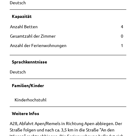
Buchen
Deutsch
Hörstat
Ausflugstipps
Ostfrieslandrun
Unterkunft
ionen
in der
dfahrt
buchen
weiteren
Kapazität
Entdec
Stadtführung
Umgebung
kerpfad
mit Mutter
Anzahl Betten
4
Ihr Urlaub in
Wester
Gerken
Westerstede
Gesamtzahl der Zimmer
0
stede
Stadtführung im
Barrierefreier
Anzahl der Ferienwohnungen
1
Sitzen
Urlaub in
Sonnenunterga
Westerstede
ngsführung am
Sprachkenntnisse
Stadtstrand
Camping- und
Deutsch
Wohmobilstellplatz
Familien/Kinder
Vermieterbereich
Kinderhochstuhl
Weitere Infos
A28, Abfahrt Apen/Remels in Richtung Apen abbiegen. Der
Straße folgen und nach ca. 3,5 km in die Straße "An den