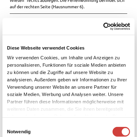
Wiesen" rechts abbiegen. Die Ferienwohnung befindet sich
auf der rechten Seite (Hausnummer 6).
Ansprechpartner:in
Egon van Rüschen
Diese Webseite verwendet Cookies
Wir verwenden Cookies, um Inhalte und Anzeigen zu
personalisieren, Funktionen für soziale Medien anbieten
In der Nähe
Auf der Karte anschauen
zu können und die Zugriffe auf unsere Website zu
analysieren. Außerdem geben wir Informationen zu Ihrer
Verwendung unserer Website an unsere Partner für
Touren
soziale Medien, Werbung und Analysen weiter. Unsere
Partner führen diese Informationen möglicherweise mit
weiteren Daten zusammen, die Sie ihnen bereitgestellt
haben oder die sie im Rahmen Ihrer Nutzung der Dienste
Kontaktdaten
gesammelt haben.
E
An den Wiesen 6
Notwendig
i
26689
Apen
- Augustfehn