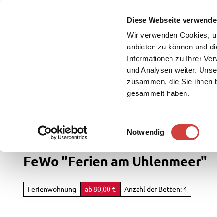
Z
u
Diese Webseite verwende
DE
Menü
Buchen
m
Webcam
Suche
Wir verwenden Cookies, um
I
anbieten zu können und di
n
Informationen zu Ihrer Ve
und Analysen weiter. Unse
h
zusammen, die Sie ihnen b
a
gesammelt haben.
l
t
Westerstede Touristik
Service
E
Notwendig
Rad
i
&
n
FeWo "Ferien am Uhlenmeer"
Aktiv
w
i
Übersi
l
Ferienwohnung
ab 80,00 €
Anzahl der Betten: 4
Parks
l
Radfah
&
i
Gärten
Weste