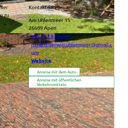
hier
Kontaktdaten
n zu
Am Uhlenmeer 15
26689
Apen
+49 173 8304659
richard.gerwig.uhlenmeer@gmail.c
om
Website
Anreise mit dem Auto
Anreise mit öffentlichen
Verkehrsmitteln