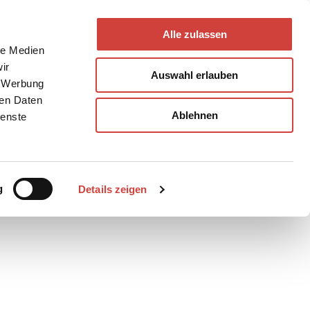
Alle zulassen
le Medien
ir
Auswahl erlauben
, Werbung
ren Daten
Ablehnen
ienste
Teilen
PDF
g
Details zeigen