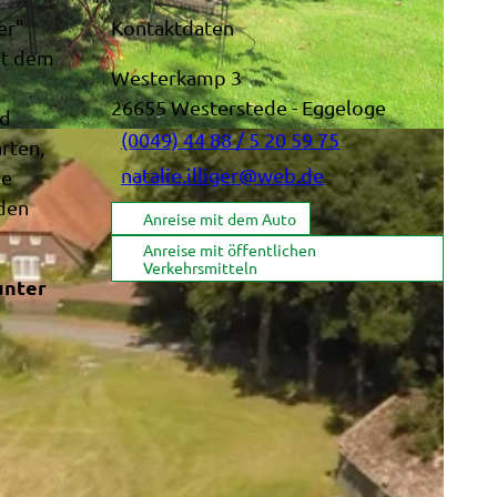
er"
Kontaktdaten
it dem
Westerkamp 3
26655
Westerstede
- Eggeloge
nd
(0049) 44 88 / 5 20 59 75
rten,
natalie.illiger@web.de
ie
 den
Anreise mit dem Auto
Anreise mit öffentlichen
Verkehrsmitteln
unter