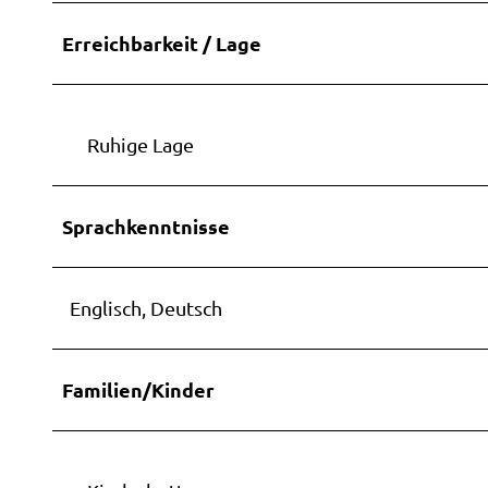
r
Erreichbarkeit / Lage
k
a
m
p
Ruhige Lage
3
a
,
Sprachkenntnisse
E
g
Englisch, Deutsch
g
e
l
Familien/Kinder
o
g
e