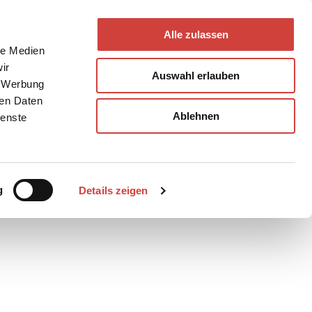
Alle zulassen
le Medien
ir
Auswahl erlauben
, Werbung
ren Daten
Ablehnen
ienste
Teilen
PDF
g
Details zeigen