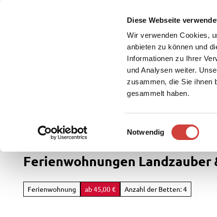
Z
u
Diese Webseite verwende
DE
Menü
Buchen
m
Webcam
Suche
Wir verwenden Cookies, um
I
anbieten zu können und di
n
Informationen zu Ihrer Ve
und Analysen weiter. Unse
h
zusammen, die Sie ihnen b
a
gesammelt haben.
l
t
Westerstede Touristik
Service
E
Notwendig
Rad
i
&
n
Ferienwohnungen Landzauber 
Aktiv
w
i
Übersi
l
Ferienwohnung
ab 45,00 €
Anzahl der Betten: 4
Parks
l
Radfah
&
i
Gärten
Weste