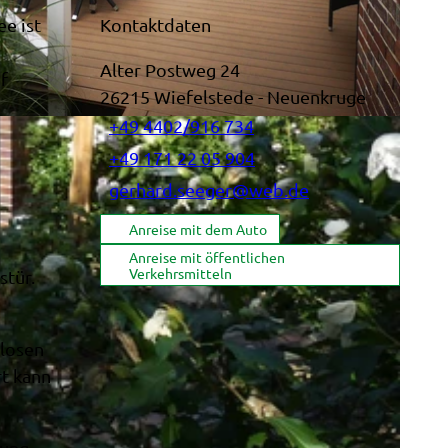
e ist
Kontaktdaten
Alter Postweg 24
f
26215
Wiefelstede
- Neuenkruge
+49 4402/916 734
+49 171 22 05 904
gerhard.seeger@web.de
Anreise mit dem Auto
Anreise mit öffentlichen
Verkehrsmitteln
stür.
glosen
rt kann
nung