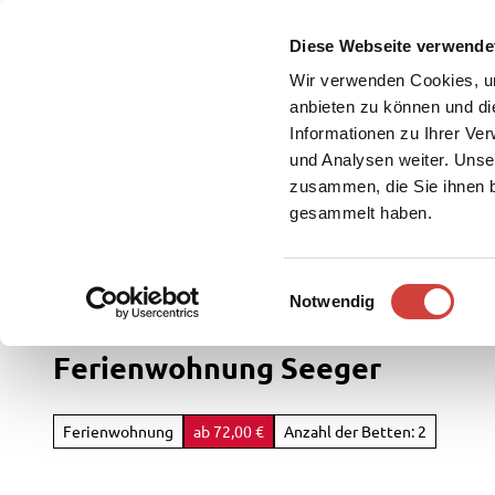
Z
u
Diese Webseite verwende
DE
Menü
Buchen
m
Webcam
Suche
Wir verwenden Cookies, um
I
anbieten zu können und di
n
Informationen zu Ihrer Ve
und Analysen weiter. Unse
h
zusammen, die Sie ihnen b
a
gesammelt haben.
l
t
Westerstede Touristik
Service
E
Notwendig
Rad
i
&
n
Ferienwohnung Seeger
Aktiv
w
i
Übersi
l
Ferienwohnung
ab 72,00 €
Anzahl der Betten: 2
Parks
l
Radfah
&
i
Gärten
Weste