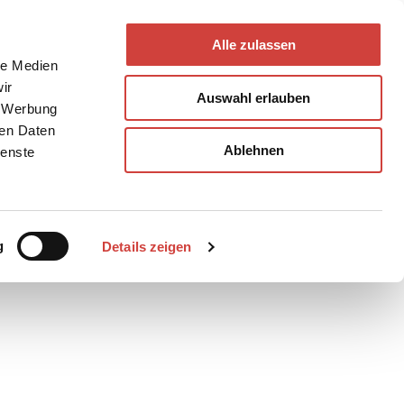
Alle zulassen
le Medien
ir
Auswahl erlauben
, Werbung
ren Daten
Ablehnen
ienste
Teilen
PDF
g
Details zeigen