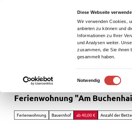
Z
u
Diese Webseite verwende
DE
Menü
Buchen
m
Webcam
Suche
Wir verwenden Cookies, um
I
anbieten zu können und di
n
Informationen zu Ihrer Ve
und Analysen weiter. Unse
h
zusammen, die Sie ihnen b
a
gesammelt haben.
l
t
Westerstede Touristik
Service
E
Notwendig
Rad
i
&
n
Ferienwohnung "Am Buchenha
Aktiv
w
i
Übersi
l
Ferienwohnung
Bauernhof
ab 40,00 €
Anzahl der Bette
Parks
l
Radfah
&
i
Gärten
Weste