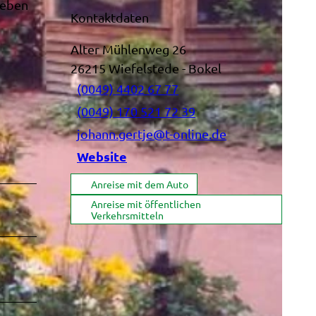
leben
Kontaktdaten
Alter Mühlenweg 26
26215
Wiefelstede
- Bokel
(0049) 4402 67 77
(0049) 170 521 72 39
johann.gertje@t-online.de
Website
Anreise mit dem Auto
Anreise mit öffentlichen
Verkehrsmitteln