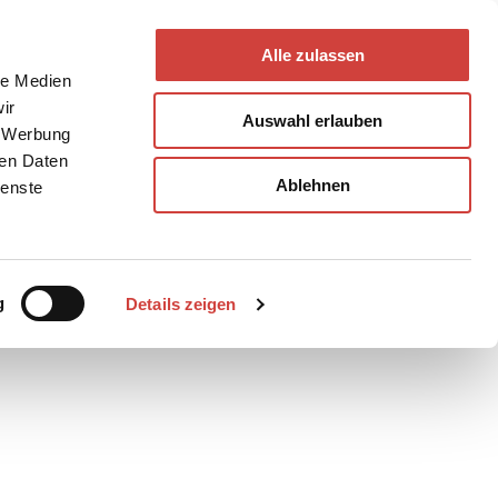
Alle zulassen
le Medien
ir
Auswahl erlauben
, Werbung
ren Daten
Ablehnen
ienste
Teilen
PDF
g
Details zeigen