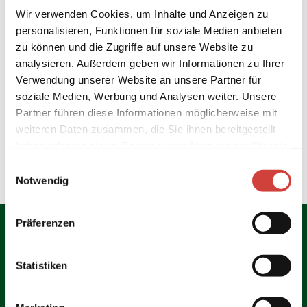
Kontaktdaten
Wir verwenden Cookies, um Inhalte und Anzeigen zu
personalisieren, Funktionen für soziale Medien anbieten
Heinrichstr. 11
zu können und die Zugriffe auf unsere Website zu
26160
Bad Zwischenahn
- Bad Zwischenahn-Aschhauserfeld
analysieren. Außerdem geben wir Informationen zu Ihrer
(0049) 4403 25 97
Verwendung unserer Website an unsere Partner für
neumann.ferien@t-online.de
soziale Medien, Werbung und Analysen weiter. Unsere
Website
Partner führen diese Informationen möglicherweise mit
weiteren Daten zusammen, die Sie ihnen bereitgestellt
Anreise mit dem Auto
haben oder die sie im Rahmen Ihrer Nutzung der Dienste
Anreise mit öffentlichen Verkehrsmitteln
gesammelt haben.
E
Notwendig
i
n
w
Präferenzen
i
l
l
Statistiken
i
Jetzt Infopaket bestellen
g