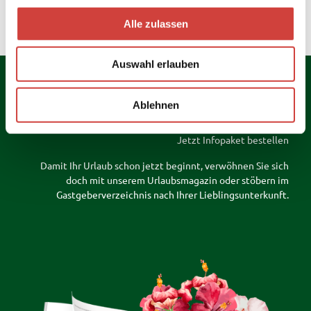
Anreise mit öffentlichen Verkehrsmitteln
u
Alle zulassen
s
w
Auswahl erlauben
a
h
l
Ablehnen
Jetzt Infopaket bestellen
Damit Ihr Urlaub schon jetzt beginnt, verwöhnen Sie sich
doch mit unserem Urlaubsmagazin oder stöbern im
Gastgeberverzeichnis nach Ihrer Lieblingsunterkunft.