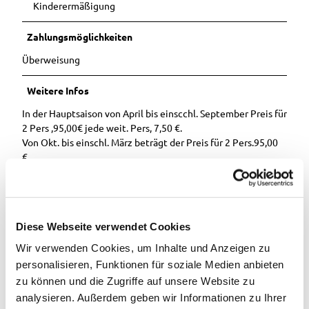
Kinderermäßigung
Zahlungsmöglichkeiten
Überweisung
Weitere Infos
In der Hauptsaison von April bis einscchl. September Preis für
2 Pers ,95,00€ jede weit. Pers, 7,50 €.
Von Okt. bis einschl. März beträgt der Preis für 2 Pers.95,00
€.
Bei der Anreise kommen Sie bitte zu uns nach Hause in die
Heinrichstr 11.
Dort erfolgt die Bezahlung und die Schlüsselübergabe. Wir
Diese Webseite verwendet Cookies
begleiten Sie dann zum Ferienhaus.
Wir verwenden Cookies, um Inhalte und Anzeigen zu
Ansprechpartner:in
personalisieren, Funktionen für soziale Medien anbieten
zu können und die Zugriffe auf unsere Website zu
Ferienhaus Auwiese am See
analysieren. Außerdem geben wir Informationen zu Ihrer