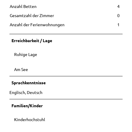
Buchen
Hörstat
Ausflugstipps
Ostfrieslandrun
Anzahl Betten
4
Unterkunft
ionen
in der
dfahrt
buchen
Gesamtzahl der Zimmer
0
weiteren
Entdec
Stadtführung
Umgebung
kerpfad
Anzahl der Ferienwohnungen
1
mit Mutter
Ihr Urlaub in
Wester
Gerken
Westerstede
stede
Stadtführung im
Erreichbarkeit / Lage
Barrierefreier
Sitzen
Urlaub in
Sonnenunterga
Ruhige Lage
Westerstede
ngsführung am
Stadtstrand
Camping- und
Am See
Wohmobilstellplatz
Sprachkenntnisse
Vermieterbereich
Englisch, Deutsch
Familien/Kinder
Kinderhochstuhl