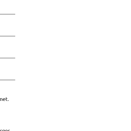
net.
rger