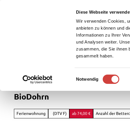
Z
u
Diese Webseite verwende
DE
Menü
Buchen
m
Webcam
Suche
Wir verwenden Cookies, um
I
anbieten zu können und di
n
Informationen zu Ihrer Ve
und Analysen weiter. Unse
h
zusammen, die Sie ihnen b
a
gesammelt haben.
l
t
Westerstede Touristik
Service
E
Notwendig
Rad
i
&
n
BioDohrn
Aktiv
w
i
Übersi
l
Ferienwohnung
(DTV F)
ab 74,00 €
Anzahl der Betten:
Parks
l
Radfah
&
i
Gärten
Weste