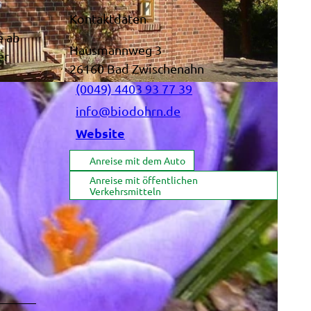
Kontaktdaten
e ab
Hausmannweg 3
er
26160
Bad Zwischenahn
(0049) 4403 93 77 39
info@biodohrn.de
Website
Anreise mit dem Auto
Anreise mit öffentlichen
Verkehrsmitteln