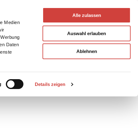
Alle zulassen
le Medien
ir
Auswahl erlauben
, Werbung
ren Daten
Ablehnen
ienste
Teilen
PDF
g
Details zeigen