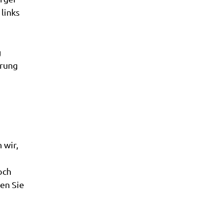
links
g
erung
 wir,
och
ten Sie