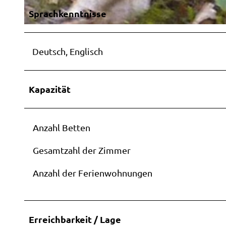
Mutter
Weste
Sprachkenntnisse
Stadtf
Sitzen
© Enno Dohrn
Barrie
Sonnen
Urlaub
Deutsch, Englisch
sführu
Weste
Stadts
Campi
Kapazität
Wohmob
Vermi
Anzahl Betten
Gesamtzahl der Zimmer
Anzahl der Ferienwohnungen
Erreichbarkeit / Lage