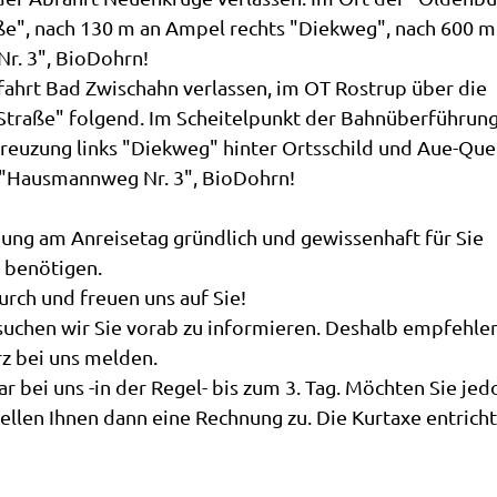
ße", nach 130 m an Ampel rechts "Diekweg", nach 600 m 
r. 3", BioDohrn!
ahrt Bad Zwischahn verlassen, im OT Rostrup über die
traße" folgend. Im Scheitelpunkt der Bahnüberführun
reuzung links "Diekweg" hinter Ortsschild und Aue-Qu
s "Hausmannweg Nr. 3", BioDohrn!
nung am Anreisetag gründlich und gewissenhaft für Sie
 benötigen.
urch und freuen uns auf Sie!
rsuchen wir Sie vorab zu informieren. Deshalb empfehlen
urz bei uns melden.
ar bei uns -in der Regel- bis zum 3. Tag. Möchten Sie jed
tellen Ihnen dann eine Rechnung zu. Die Kurtaxe entrich