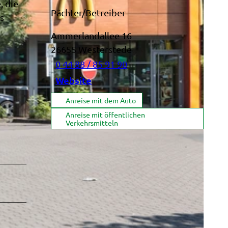
, die
Pächter/Betreiber
s
Ammerlandallee 16
26655
Westerstede
0 44 88 / 85 91 90
Website
Anreise mit dem Auto
Anreise mit öffentlichen
Verkehrsmitteln