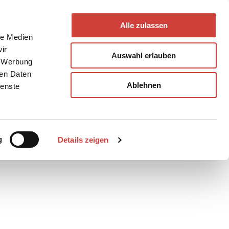
Alle zulassen
le Medien
ir
Auswahl erlauben
, Werbung
ren Daten
Ablehnen
ienste
Teilen
PDF
g
Details zeigen