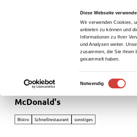
Z
u
Diese Webseite verwende
DE
Menü
Buchen
m
Webcam
Suche
Wir verwenden Cookies, um
I
anbieten zu können und di
n
Informationen zu Ihrer Ve
und Analysen weiter. Unse
h
zusammen, die Sie ihnen b
a
gesammelt haben.
l
t
Westerstede Touristik
Kulinarik & Spezialitäten
Gastrono
E
Notwendig
Rad
i
&
n
McDonald's
Aktiv
w
i
Übersi
l
Bistro
Schnellrestaurant
sonstiges
Parks
l
Radfah
&
i
Gärten
Weste