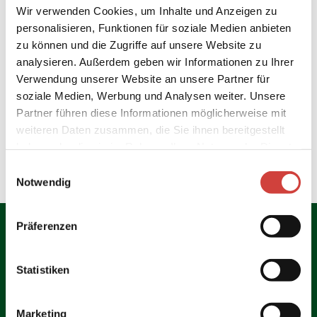
Kontaktdaten
Wir verwenden Cookies, um Inhalte und Anzeigen zu
Stadtstrand
personalisieren, Funktionen für soziale Medien anbieten
Danziger Straße
26655
Westerstede
zu können und die Zugriffe auf unsere Website zu
0 44 88/ 5 50
analysieren. Außerdem geben wir Informationen zu Ihrer
Verwendung unserer Website an unsere Partner für
info@westerstede.de
soziale Medien, Werbung und Analysen weiter. Unsere
Website
Partner führen diese Informationen möglicherweise mit
weiteren Daten zusammen, die Sie ihnen bereitgestellt
Anreise mit dem Auto
haben oder die sie im Rahmen Ihrer Nutzung der Dienste
Anreise mit öffentlichen Verkehrsmitteln
gesammelt haben.
E
Notwendig
i
n
w
Präferenzen
i
l
l
Statistiken
i
Jetzt Infopaket bestellen
g
Marketing
Damit Ihr Urlaub schon jetzt beginnt, verwöhnen Sie sich