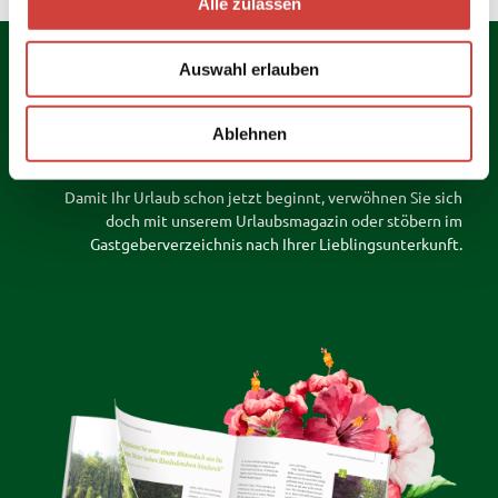
Alle zulassen
s
w
Auswahl erlauben
a
h
l
Ablehnen
Jetzt Infopaket bestellen
Damit Ihr Urlaub schon jetzt beginnt, verwöhnen Sie sich
doch mit unserem Urlaubsmagazin oder stöbern im
Gastgeberverzeichnis nach Ihrer Lieblingsunterkunft.