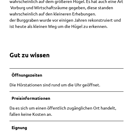
Ansprechpartner
wahrscheinlich auf dem größeren Hügel. Es hat auch eine Art
Führungen &
Hörstat
Ausflugstipps
i
Vorburg und Wirtschaftsräume gegeben, diese standen
Gruppenreisen
Ihr Urlaub in
ionen
in der
Prospektbestellung
n
wahrscheinlich auf den kleineren Erhebungen.
Im Überblick
Westerstede
weiteren
g
Entdec
GästeführerInnen
der Burggraben wurde vor einigen Jahren rekonstruiert und
Stadtführung
Shop
Umgebung
e
kerpfad
ist heute als kleinen Weg um die Hügel zu erkennen.
Barrierefreier
durch
Tagesfahrten in
n
Wester
Urlaub in
Westerstede
Webcams
die Region
stede
Westerstede
Westerstede
Neuigkeiten
Häppchenweise
Camping- und
Gut zu wissen
Kinderstadtführ
Barrierefreiheit
Wohmobilstellplatz
ung
Ammerlandrund
Vermieterbereich
fahrt
Öffnungszeiten
Ostfrieslandrun
Die Hörstationen sind rund um die Uhr geöffnet.
dfahrt
Stadtführung
Preisinformationen
mit Mutter
Gerken
Da es sich um einen öffentlich zugänglichen Ort handelt,
Stadtführung im
fallen keine Kosten an.
Sitzen
Sonnenunterga
Eignung
ngsführung am