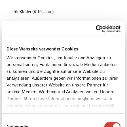
für Kinder (6-10 Jahre)
für Kinder (ab 10 Jahre)
Anreise & Parken
A28 verlassen und Richtung Ammerlandallee fahren, links auf
Diese Webseite verwendet Cookies
die Westersteder Str. wechseln und die 3. Seitenstraße
Wir verwenden Cookies, um Inhalte und Anzeigen zu
rechts abbiegen. Diese Seitenstraße gehört zu dem Radweg
personalisieren, Funktionen für soziale Medien anbieten
"Ritterweg" und ist mit dem Auto nicht befahrbar.
zu können und die Zugriffe auf unsere Website zu
analysieren. Außerdem geben wir Informationen zu Ihrer
Weitere Infos
Verwendung unserer Website an unsere Partner für
Alte Denkmäler und historische Bauten bringen oft eine
soziale Medien, Werbung und Analysen weiter. Unsere
Sage mit sich, so auch die Hammjeborg.
Partner führen diese Informationen möglicherweise mit
Der Sage nach, sollen in den Hügeln alte Schätze verborgen
weiteren Daten zusammen, die Sie ihnen bereitgestellt
liegen. Es sei noch niemanden gelungen, den Schatz zu
bergen, da der Teufel kurz vor der Bergung die Schatzkiste in
haben oder die sie im Rahmen Ihrer Nutzung der Dienste
die Tiefe ziehen soll.
gesammelt haben.
E
Notwendig