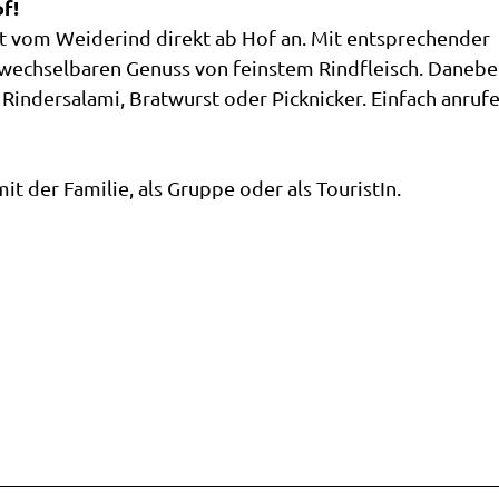
f!
nenspaß
lose
dendro
e rund
tät vom Weiderind direkt ab Hof an. Mit entsprechender
land
ote
Hobbie
htt
ad
wechselbaren Genuss von feinstem Rindfleisch. Daneb
spielplätze
hemen
gplatz
 Rindersalami, Bratwurst oder Picknicker. Einfach anrufe
r
länder
&
en &
 in
O
zeugmuseum
n
den
altungen
stede
de
rstedeR
undgang
t der Familie, als Gruppe oder als TouristIn.
rblick
k
äti
stede
staltungskalender
e
ti
staltung
a
n
kunft
ke
n
line
echpartner
ngen &
gstipps
st
enreisen
laub in
ektbestellung
rblick
rstede
führerInnen
en
ührung
ung