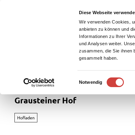
Z
u
Diese Webseite verwende
DE
Menü
Buchen
m
Webcam
Suche
Wir verwenden Cookies, um
I
anbieten zu können und di
n
Informationen zu Ihrer Ve
und Analysen weiter. Unse
h
zusammen, die Sie ihnen b
a
gesammelt haben.
l
t
Westerstede Touristik
Freizeit & Entdecken
E
Notwendig
Rad
i
&
n
Grausteiner Hof
Aktiv
w
i
Übersi
l
Hofladen
Parks
l
Radfah
&
i
Gärten
Weste