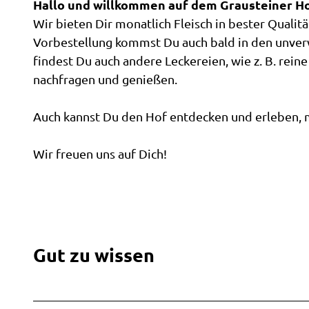
n
Hallo und willkommen auf dem Grausteiner Ho
Draisi
Töpfer
kosten
Rhodo
i
k
Servic
Wir bieten Dir monatlich Fleisch in bester Quali
Ammer
garten
Angeb
npark 
n
Freilic
um's R
Vorbestellung kommst Du auch bald in den unver
Kinder
Ingrid
Alle T
Campin
e
heater
findest Du auch andere Leckereien, wie z. B. reine
Schäfe
Ammer
Sagen 
r
Führung
Kirchen
RHOD
nachfragen und genießen.
Spiel
Küche
Legen
Veranst
H
Wester
Rhodo
garten
o
Weste
Stadtr
Auch kannst Du den Hof entdecken und erleben, mi
ndron-
Im Übe
beim
f
ückblic
durch
Service
Majest
Jasper
Wester
Veran
Wir freuen uns auf Dich!
nnen
Auf
shof
Galeri
Hörsta
Buchen
einen
Veran
Belind
onen
Blick
melde
Unter
Berger
Entdec
buche
Wunder
Anspr
rpfad
Führu
Gut zu wissen
Ausflu
Wester
Grupp
Ihr Ur
Prosp
in der
ede
Im Übe
Weste
Gäste
weiter
Stadtf
Shop
Umgeb