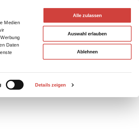
Alle zulassen
le Medien
ir
Auswahl erlauben
, Werbung
ren Daten
Ablehnen
ienste
Teilen
PDF
g
Details zeigen