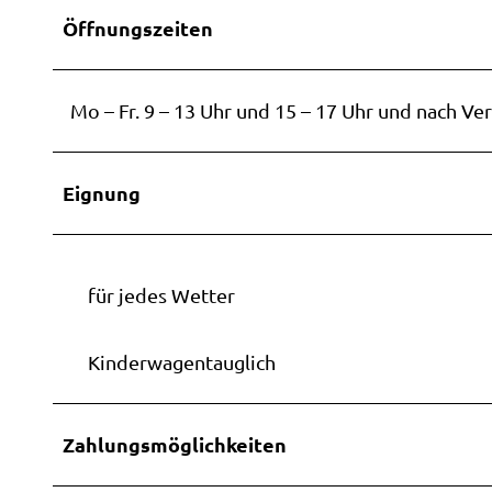
Barrie
durch
Tagesf
Öffnungszeiten
Urlaub
Wester
Webc
die Re
Weste
Wester
Neuig
Häppc
Mo – Fr. 9 – 13 Uhr und 15 – 17 Uhr und nach V
Campi
Kinder
Barrie
Wohmob
ng
Eignung
Ammer
Vermi
ahrt
Ostfri
ahrt
für jedes Wetter
Stadtf
Mutter
Kinderwagentauglich
Stadtf
Sitzen
Zahlungsmöglichkeiten
Sonnen
sführu