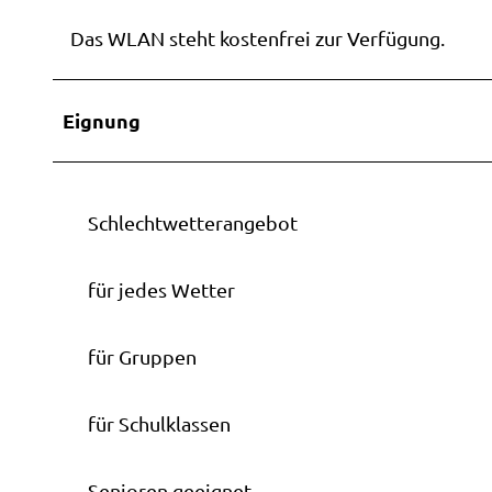
Barrie
durch
Tagesf
Urlaub
Wester
Das WLAN steht kostenfrei zur Verfügung.
Webc
die Re
Weste
Wester
Neuig
Häppc
Campi
Eignung
Kinder
Barrie
Wohmob
ng
Ammer
Vermi
Schlechtwetterangebot
ahrt
Ostfri
für jedes Wetter
ahrt
Stadtf
Mutter
für Gruppen
Stadtf
Sitzen
für Schulklassen
Sonnen
sführu
Senioren geeignet