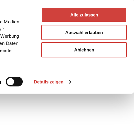
Alle zulassen
le Medien
ir
Auswahl erlauben
, Werbung
ren Daten
Ablehnen
ienste
Teilen
PDF
g
Details zeigen