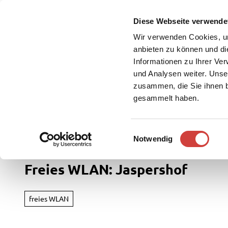
Z
u
Diese Webseite verwende
DE
Menü
Buchen
m
Webcam
Suche
Wir verwenden Cookies, um
I
anbieten zu können und di
n
Informationen zu Ihrer Ve
und Analysen weiter. Unse
h
zusammen, die Sie ihnen b
a
gesammelt haben.
l
t
Westerstede Touristik
Freizeit & Entdecken
E
Notwendig
Rad
i
&
n
Freies WLAN: Jaspershof
Aktiv
w
i
Übersi
l
freies WLAN
Parks
l
Radfah
&
i
Gärten
Weste